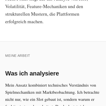
Volatilität, Feature-Mechaniken und den
strukturellen Mustern, die Plattformen
erfolgreich machen.
MEINE ARBEIT
Was ich analysiere
Mein Ansatz kombiniert technisches Verständnis von
Spielmechaniken mit Marktbeobachtung. Ich betrachte
nicht nur, wie ein Slot gebaut ist, sondern warum er