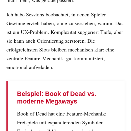
nicht mehr, was gerade passiert.
Ich habe Sessions beobachtet, in denen Spieler
Gewinne erzielt haben, ohne zu verstehen, warum. Das
ist ein UX-Problem. Komplexität suggeriert Tiefe, aber
sie kann auch Orientierung zerstören. Die
erfolgreichsten Slots bleiben mechanisch klar: eine
zentrale Feature-Mechanik, gut kommuniziert,
emotional aufgeladen.
Beispiel: Book of Dead vs.
moderne Megaways
Book of Dead hat eine Feature-Mechanik:
Freispiele mit expandierenden Symbolen.