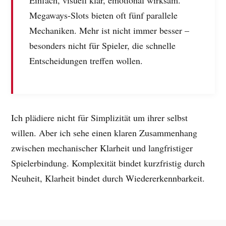
Einfach, visuell klar, emotional wirksam.
Megaways-Slots bieten oft fünf parallele
Mechaniken. Mehr ist nicht immer besser –
besonders nicht für Spieler, die schnelle
Entscheidungen treffen wollen.
Ich plädiere nicht für Simplizität um ihrer selbst
willen. Aber ich sehe einen klaren Zusammenhang
zwischen mechanischer Klarheit und langfristiger
Spielerbindung. Komplexität bindet kurzfristig durch
Neuheit, Klarheit bindet durch Wiedererkennbarkeit.