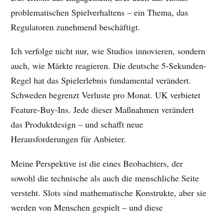
problematischen Spielverhaltens – ein Thema, das
Regulatoren zunehmend beschäftigt.
Ich verfolge nicht nur, wie Studios innovieren, sondern
auch, wie Märkte reagieren. Die deutsche 5-Sekunden-
Regel hat das Spielerlebnis fundamental verändert.
Schweden begrenzt Verluste pro Monat. UK verbietet
Feature-Buy-Ins. Jede dieser Maßnahmen verändert
das Produktdesign – und schafft neue
Herausforderungen für Anbieter.
Meine Perspektive ist die eines Beobachters, der
sowohl die technische als auch die menschliche Seite
versteht. Slots sind mathematische Konstrukte, aber sie
werden von Menschen gespielt – und diese