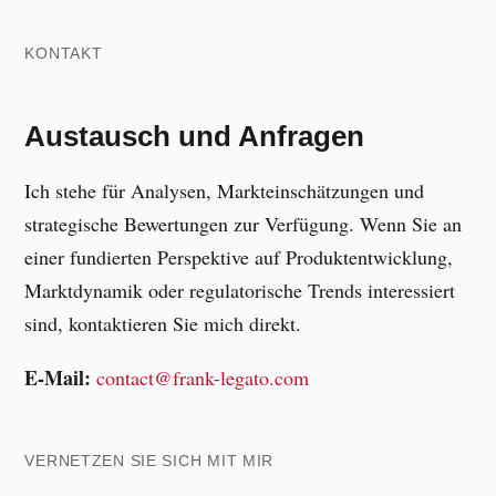
KONTAKT
Austausch und Anfragen
Ich stehe für Analysen, Markteinschätzungen und
strategische Bewertungen zur Verfügung. Wenn Sie an
einer fundierten Perspektive auf Produktentwicklung,
Marktdynamik oder regulatorische Trends interessiert
sind, kontaktieren Sie mich direkt.
E-Mail:
contact@frank-legato.com
VERNETZEN SIE SICH MIT MIR