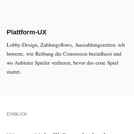
Plattform-UX
Lobby-Design, Zahlungsflows, Auszahlungszeiten: ich
bewerte, wie Reibung die Conversion beeinflusst und
wo Anbieter Spieler verlieren, bevor das erste Spiel
startet.
EINBLICK