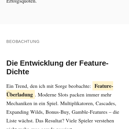
Erfolgsquoten.
BEOBACHTUNG
Die Entwicklung der Feature-
Dichte
Feature-
Ein Trend, den ich mit Sorge beobachte:
Überladung
. Moderne Slots packen immer mehr
Mechaniken in ein Spiel. Multiplikatoren, Cascades,
Expanding Wilds, Bonus-Buy, Gamble-Features – die
Liste wächst. Das Resultat? Viele Spieler verstehen