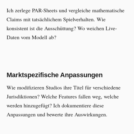
Ich zerlege PAR-Sheets und vergleiche mathematische
Claims mit tatsächlichem Spielverhalten. Wie
konsistent ist die Ausschüttung? Wo weichen Live-
Daten vom Modell ab?
Marktspezifische Anpassungen
Wie modifizieren Studios ihre Titel für verschiedene
Jurisdiktionen? Welche Features fallen weg, welche
werden hinzugefügt? Ich dokumentiere diese
Anpassungen und bewerte ihre Auswirkungen.